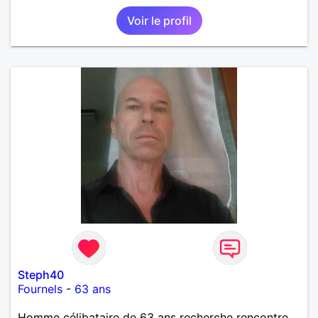
Voir le profil
Steph40
Fournels
-
63 ans
Homme célibataire de 63 ans recherche rencontre