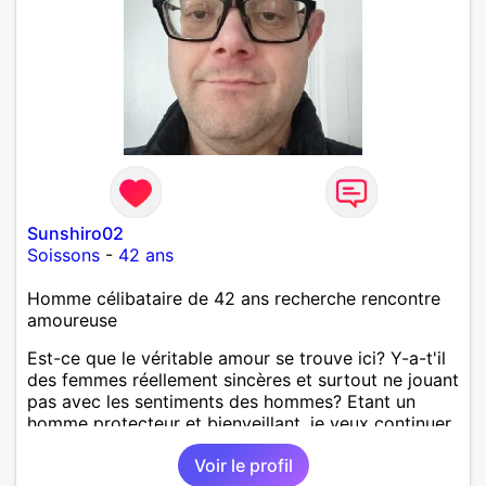
Sunshiro02
Soissons
-
42 ans
Homme célibataire de 42 ans recherche rencontre
amoureuse
Est-ce que le véritable amour se trouve ici? Y-a-t'il
des femmes réellement sincères et surtout ne jouant
pas avec les sentiments des hommes? Etant un
homme protecteur et bienveillant, je veux continuer
d'y croire et pouvoir enfin former la petite famille
Voir le profil
que je désir temps. Faux profil, profiteuse et autres