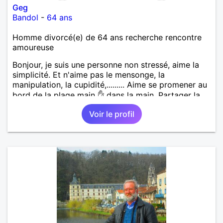
Geg
Bandol
-
64 ans
Homme divorcé(e) de 64 ans recherche rencontre
amoureuse
Bonjour, je suis une personne non stressé, aime la
simplicité. Et n'aime pas le mensonge, la
manipulation, la cupidité,......... Aime se promener au
bord de la plage main ✋ dans la main. Partager la
vie. Les restos, les sorties, visiter les vieux villages
Voir le profil
avec leurs anecdotes. Sans oublier la famille. Si une
femme ce reconnaît qu'elle communique avec moi.