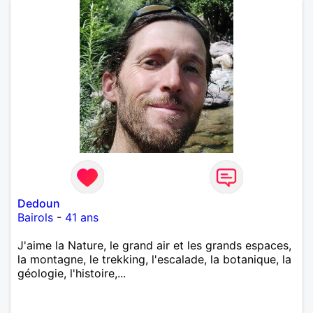
Dedoun
Bairols
-
41 ans
J'aime la Nature, le grand air et les grands espaces,
la montagne, le trekking, l'escalade, la botanique, la
géologie, l'histoire,...