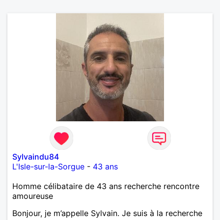
Sylvaindu84
L'Isle-sur-la-Sorgue
-
43 ans
Homme célibataire de 43 ans recherche rencontre
amoureuse
Bonjour, je m’appelle Sylvain. Je suis à la recherche