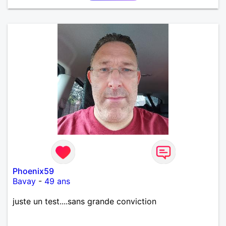
Phoenix59
Bavay
-
49 ans
juste un test....sans grande conviction