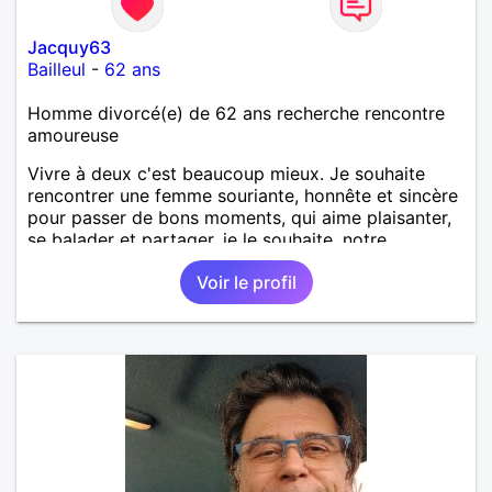
Jacquy63
Bailleul
-
62 ans
Homme divorcé(e) de 62 ans recherche rencontre
amoureuse
Vivre à deux c'est beaucoup mieux. Je souhaite
rencontrer une femme souriante, honnête et sincère
pour passer de bons moments, qui aime plaisanter,
se balader et partager, je le souhaite, notre
complicité. J'aime beaucoup les chantiers de
Voir le profil
randonnée pour se défouler, se relaxer, se détendre
et finalement prendre du bon temps. C'est difficile
de tout dire en quelques lignes. En revanche, vous
pouvez me contacter pour avoir plus
d'informations. A bientôt