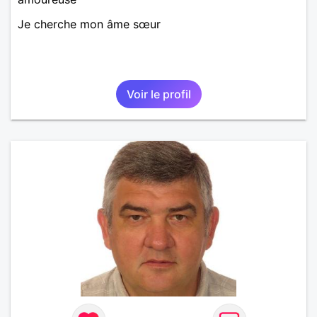
Je cherche mon âme sœur
Voir le profil