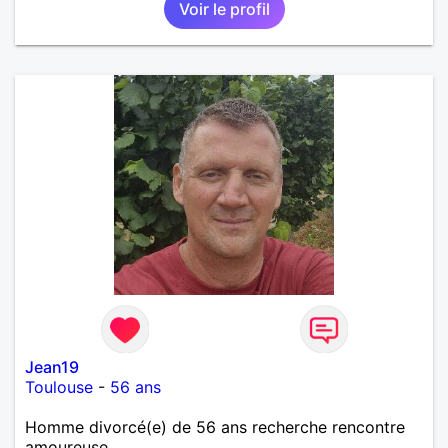
Voir le profil
Jean19
Toulouse
-
56 ans
Homme divorcé(e) de 56 ans recherche rencontre
amoureuse