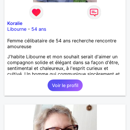
Koralie
Libourne
-
54 ans
Femme célibataire de 54 ans recherche rencontre
amoureuse
J'habite Libourne et mon souhait serait d'aimer un
compagnon solide et élégant dans sa façon d'être,
sentimental et chaleureux, à l'esprit curieux et
cultivé. Un homme qui communique sincèrement et
exprime ses ressentis sans faux semblant.... Cela me
Voir le profil
semble essentiel pour une vie commune
harmonieuse et épanouissante.... Romantique si
possible mais lucide, je danserais mon bonheur avec
lui...