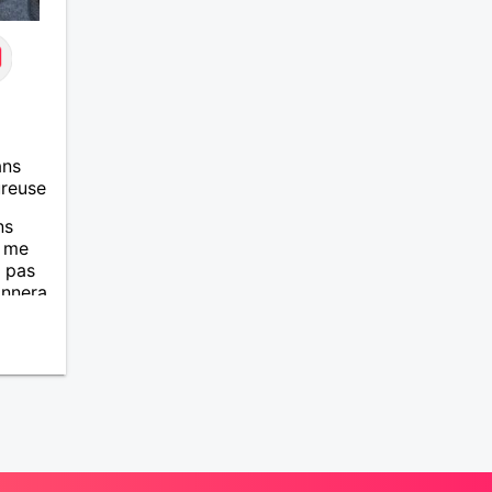
ans
ureuse
ns
, me
i pas
onnera
 2.