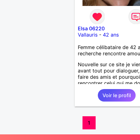
Elsa 06220
Vallauris
-
42 ans
Femme célibataire de 42 
recherche rencontre amo
Nouvelle sur ce site je vie
avant tout pour dialoguer
faire des amis et pourquo
rencontrer celui qui me d
à nouveau envie de vivre à
Voir le profil
1