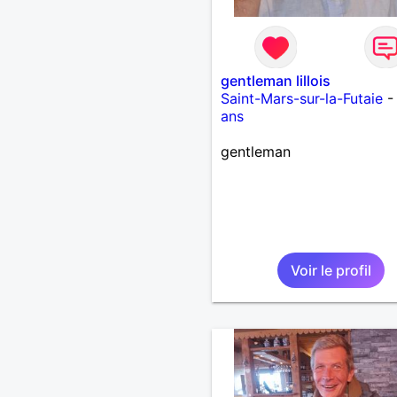
gentleman lillois
Saint-Mars-sur-la-Futaie
ans
gentleman
Voir le profil