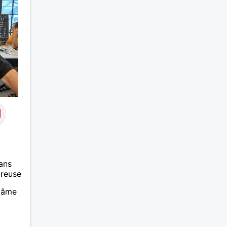
ants.
et les calinous réguliers 😊❤️ La
e »
solitude finit parfois par peser,
r,
alors si tu es en Nouvelle-
’adore.
Calédonie et que tu crois encore
autant
à un amour vrai, prenons le
bourré
temps de discuter… et laissons
 de
l’avenir nous guider 🌹
actère
hoses.
as
ne que
 n’y
ans
ce et
ureuse
suis un
 âme
nsi
aire
le