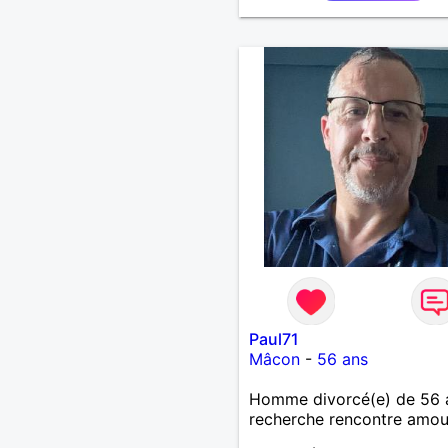
Endroit "fabuleux" !…Enqu
et tu me trouveras !
Paul71
Mâcon
-
56 ans
Homme divorcé(e) de 56 
recherche rencontre amo