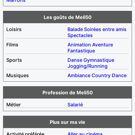
Les goûts de Meli50
Loisirs
Balade
Soirées entre amis
Spectacles
Films
Animation
Aventure
Fantastique
Sports
Danse
Gymnastique
Jogging/Running
Musiques
Ambiance
Country
Dance
Profession de Meli50
Métier
Salarié
Plus sur ma vie
Activité préférée
Aller au cinéma