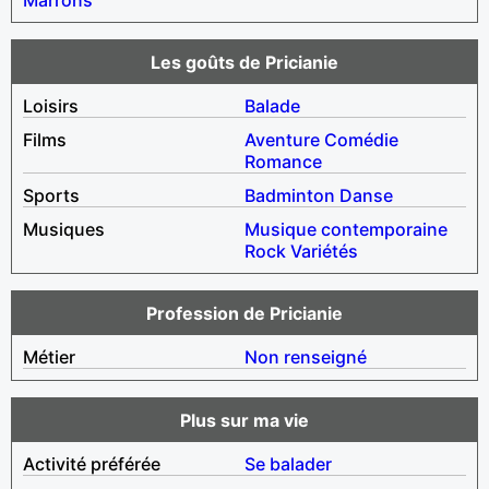
Les goûts de Pricianie
Loisirs
Balade
Films
Aventure
Comédie
Romance
Sports
Badminton
Danse
Musiques
Musique contemporaine
Rock
Variétés
Profession de Pricianie
Métier
Non renseigné
Plus sur ma vie
Activité préférée
Se balader