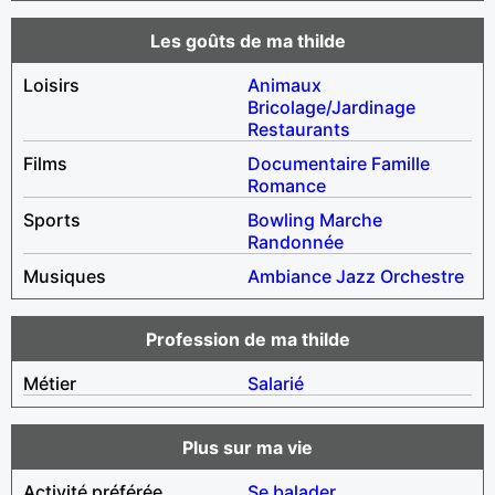
Les goûts de ma thilde
Loisirs
Animaux
Bricolage/Jardinage
Restaurants
Films
Documentaire
Famille
Romance
Sports
Bowling
Marche
Randonnée
Musiques
Ambiance
Jazz
Orchestre
Profession de ma thilde
Métier
Salarié
Plus sur ma vie
Activité préférée
Se balader