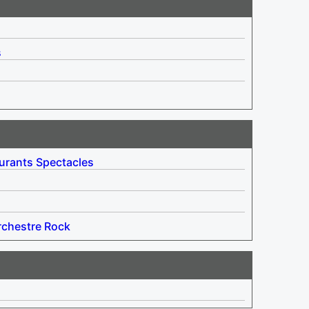
s
urants
Spectacles
rchestre
Rock