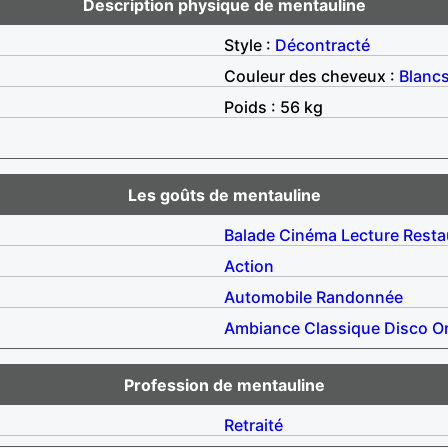
Description physique de mentauline
Style :
Décontracté
Couleur des cheveux :
Blanc
Poids : 56 kg
Les goûts de mentauline
Balade
Cinéma
Lecture
Resta
Action
Automobile
Randonnée
Ambiance
Classique
Disco
O
Profession de mentauline
Retraité