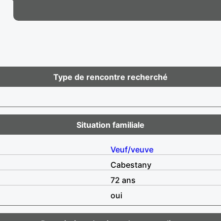
Type de rencontre recherché
Situation familiale
Veuf/veuve
Cabestany
72 ans
oui