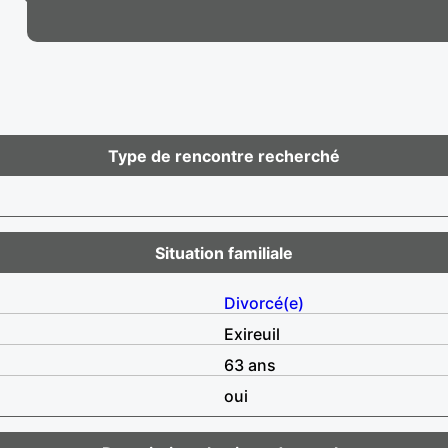
Type de rencontre recherché
Situation familiale
Divorcé(e)
Exireuil
63 ans
oui