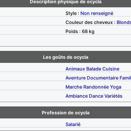
Description physique de ocycla
Style :
Non renseigné
Couleur des cheveux :
Blond
Poids : 68 kg
Les goûts de ocycla
Animaux
Balade
Cuisine
Aventure
Documentaire
Famil
Marche
Randonnée
Yoga
Ambiance
Dance
Variétés
Profession de ocycla
Salarié